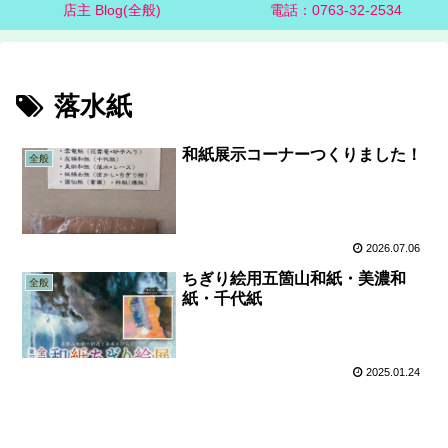
店主 Blog(全般)
電話：0763-32-2534
落水紙
和紙展示コーナーつくりました！
全般
2026.07.06
ちぎり絵用五箇山和紙・美濃和
全般
紙・千代紙
2025.01.24