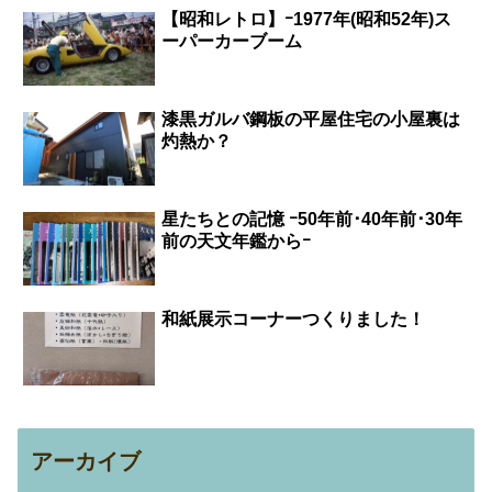
【昭和レトロ】ｰ1977年(昭和52年)ス
ーパーカーブーム
漆黒ガルバ鋼板の平屋住宅の小屋裏は
灼熱か？
星たちとの記憶 ｰ50年前･40年前･30年
前の天文年鑑からｰ
和紙展示コーナーつくりました！
アーカイブ