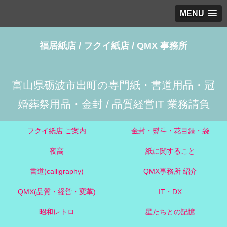
MENU
福居紙店 / フクイ紙店 / QMX 事務所
富山県砺波市出町の専門紙・書道用品・冠
婚葬祭用品・金封 / 品質経営IT 業務請負
フクイ紙店 ご案内
金封・熨斗・花目録・袋
夜高
紙に関すること
書道(calligraphy)
QMX事務所 紹介
QMX(品質・経営・変革)
IT・DX
昭和レトロ
星たちとの記憶