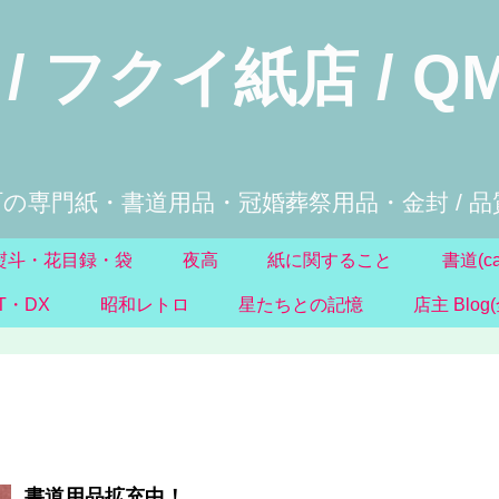
/ フクイ紙店 / Q
の専門紙・書道用品・冠婚葬祭用品・金封 / 品質
熨斗・花目録・袋
夜高
紙に関すること
書道(cal
IT・DX
昭和レトロ
星たちとの記憶
店主 Blog
書道用品拡充中！