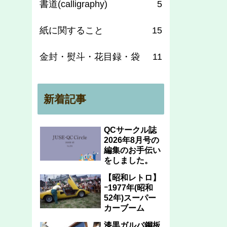
書道(calligraphy)
5
紙に関すること
15
金封・熨斗・花目録・袋
11
新着記事
QCサークル誌
2026年8月号の
編集のお手伝い
をしました。
【昭和レトロ】
ｰ1977年(昭和
52年)スーパー
カーブーム
漆黒ガルバ鋼板