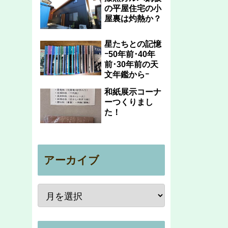
の平屋住宅の小
屋裏は灼熱か？
星たちとの記憶
ｰ50年前･40年
前･30年前の天
文年鑑からｰ
和紙展示コーナ
ーつくりまし
た！
アーカイブ