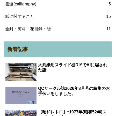
書道(calligraphy)
5
紙に関すること
15
金封・熨斗・花目録・袋
11
新着記事
大判紙用スライド棚DIYでAIに騙され
た話
QCサークル誌2026年8月号の編集のお
手伝いをしました。
【昭和レトロ】ｰ1977年(昭和52年)ス