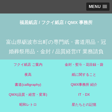
MENU
福居紙店 / フクイ紙店 / QMX 事務所
富山県砺波市出町の専門紙・書道用品・冠
婚葬祭用品・金封 / 品質経営IT 業務請負
フクイ紙店 ご案内
金封・熨斗・花目録・袋
夜高
紙に関すること
書道(calligraphy)
QMX事務所 紹介
QMX(品質・経営・変革)
IT・DX
昭和レトロ
星たちとの記憶