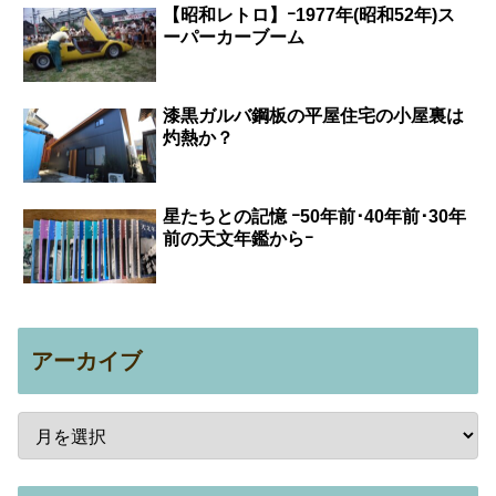
【昭和レトロ】ｰ1977年(昭和52年)ス
ーパーカーブーム
漆黒ガルバ鋼板の平屋住宅の小屋裏は
灼熱か？
星たちとの記憶 ｰ50年前･40年前･30年
前の天文年鑑からｰ
アーカイブ