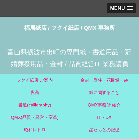
MENU
福居紙店 / フクイ紙店 / QMX 事務所
富山県砺波市出町の専門紙・書道用品・冠
婚葬祭用品・金封 / 品質経営IT 業務請負
フクイ紙店 ご案内
金封・熨斗・花目録・袋
夜高
紙に関すること
書道(calligraphy)
QMX事務所 紹介
QMX(品質・経営・変革)
IT・DX
昭和レトロ
星たちとの記憶