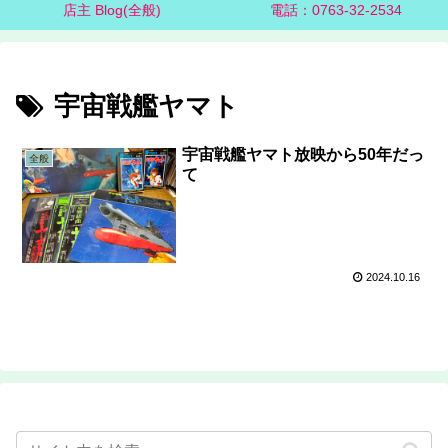
店主 Blog(全般)
電話：0763-32-2534
宇宙戦艦ヤマト
宇宙戦艦ヤマト放映から50年だっ
全般
て
2024.10.16