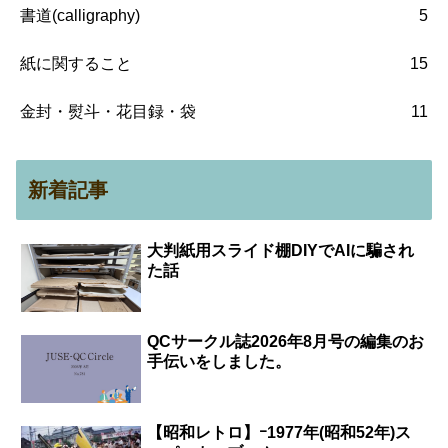
書道(calligraphy)
5
紙に関すること
15
金封・熨斗・花目録・袋
11
新着記事
大判紙用スライド棚DIYでAIに騙され
た話
QCサークル誌2026年8月号の編集のお
手伝いをしました。
【昭和レトロ】ｰ1977年(昭和52年)ス