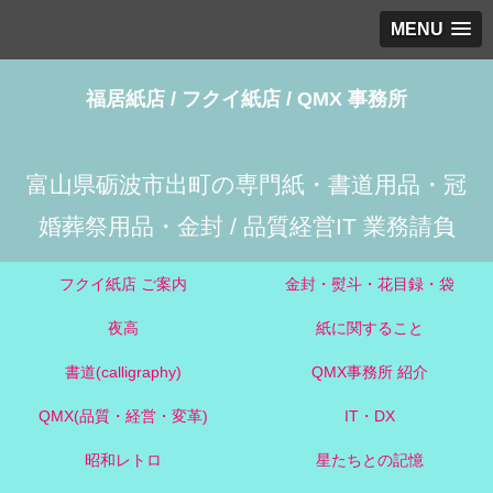
MENU
福居紙店 / フクイ紙店 / QMX 事務所
富山県砺波市出町の専門紙・書道用品・冠
婚葬祭用品・金封 / 品質経営IT 業務請負
フクイ紙店 ご案内
金封・熨斗・花目録・袋
夜高
紙に関すること
書道(calligraphy)
QMX事務所 紹介
QMX(品質・経営・変革)
IT・DX
昭和レトロ
星たちとの記憶