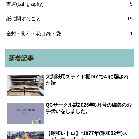
書道(calligraphy)
5
紙に関すること
15
金封・熨斗・花目録・袋
11
新着記事
大判紙用スライド棚DIYでAIに騙され
た話
QCサークル誌2026年8月号の編集のお
手伝いをしました。
【昭和レトロ】ｰ1977年(昭和52年)ス