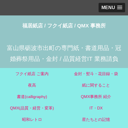
MENU
福居紙店 / フクイ紙店 / QMX 事務所
富山県砺波市出町の専門紙・書道用品・冠
婚葬祭用品・金封 / 品質経営IT 業務請負
フクイ紙店 ご案内
金封・熨斗・花目録・袋
夜高
紙に関すること
書道(calligraphy)
QMX事務所 紹介
QMX(品質・経営・変革)
IT・DX
昭和レトロ
星たちとの記憶