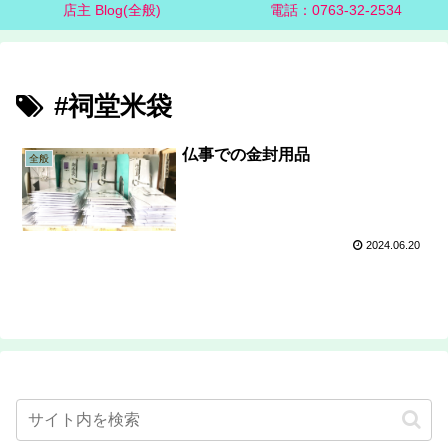
店主 Blog(全般)
電話：0763-32-2534
#祠堂米袋
仏事での金封用品
全般
2024.06.20