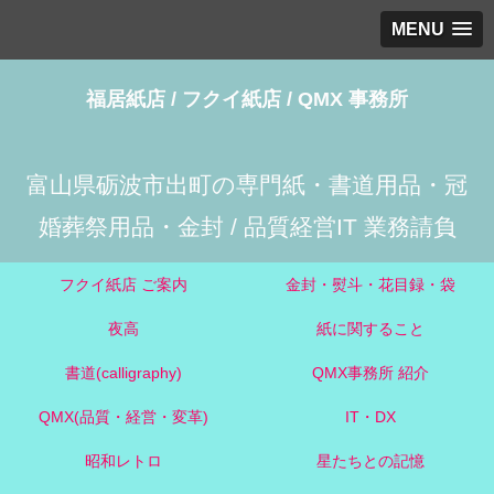
MENU
福居紙店 / フクイ紙店 / QMX 事務所
富山県砺波市出町の専門紙・書道用品・冠
婚葬祭用品・金封 / 品質経営IT 業務請負
フクイ紙店 ご案内
金封・熨斗・花目録・袋
夜高
紙に関すること
書道(calligraphy)
QMX事務所 紹介
QMX(品質・経営・変革)
IT・DX
昭和レトロ
星たちとの記憶