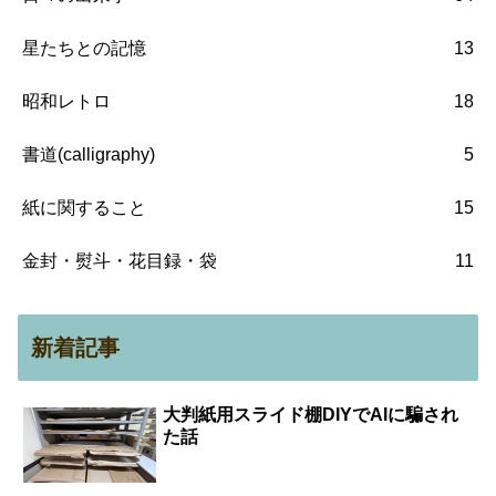
星たちとの記憶
13
昭和レトロ
18
書道(calligraphy)
5
紙に関すること
15
金封・熨斗・花目録・袋
11
新着記事
大判紙用スライド棚DIYでAIに騙され
た話