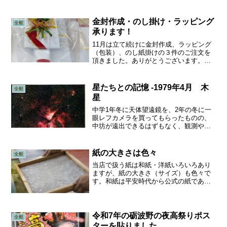
金封作成・のし掛け・ラッピング
全般
承ります！
11月は立て続けに金封作成、ラッピング
（包装）、のし紙掛けの３件のご注文を
頂きました。ありがとうございます。①
目録金封 奉書紙に書かれた目録を包む
特大サイズの金封です。市販にはなく、
檀紙を折って作ります。一般の慶事では
星たちとの記憶 -1979年4月 木
全般
蝶結び、結納・結婚では...
星
中学1年冬に天体望遠鏡を、2年の冬に一
眼レフカメラを買ってもらったものの、
中坊が遠出できるはずもなく、観測や撮
影はもっぱら自宅の庭で、月や木星でし
た。天文ガイドや天体写真の本を読み漁
り、撮影に挑むも、なかなか上手く撮れ
紙の大きさは色々
全般
ません。いろいろ調べる...
当店で扱う紙は和紙・洋紙いろいろあり
ますが、紙の大きさ（サイズ）も色々で
す。和紙は平安時代から公式の紙であっ
たので大きさも決まっていたようです
が、江戸時代に幕府が四六判（4尺ⅹ6
尺）を決めたものの、江戸・京都で微妙
に基準が異なっていたため地...
令和7年の砺波野の夜高祭りポス
全般
ターを貼りました