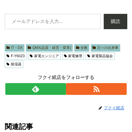
購読
IT・DX
QMX(品質・経営・変革)
全般
日々の出来事
F-Y60Z3
家電エンジニア
家電修理
家電製品協会
除湿器
フクイ紙店をフォローする
フクイ紙店
関連記事