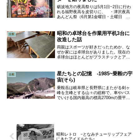
砺波地方の夜高祭りは5月1日~2日に行わ
れる福野夜高を皮切りに、 ・津沢夜高
あんどん祭（6月第1金曜日・土曜日
2025年は6/6・6/7） ・庄川観光
祭 （6月第1土曜日・日曜日
2025年は6/7・6/8） ・となみ夜高祭
昭和の卓球台を作業用平机3台に
全般
り （...
改造した話
両親はスポーツが好きだったためか、な
ぜか家には卓球台がありました。現在の
卓球台はほとんどがプラスチックとアル
ミパイプだと思うのですが、昭和40年代
の卓球台は純木製で、堅牢なものの、片
側の一面が140cm四方、脚は直径10cmの
星たちとの記憶 -1985~乗鞍の宇
全般
丸太4本がX状...
宙(そら)
乗鞍岳は岐阜県と長野県にまたがる剣ヶ
峰を主峰とする山々の総称で、車やバス
でいける国内最高の標高2700mの畳平駐
車場があります。 1980年頃から星見の
メッカとしてマニアが集うようになり、
新月の頃は、駐車場にはたくさんの望遠
鏡が並んでいまし...
昭和レトロ ｰとなみチューリップフェア
にきたアイドルたちｰ