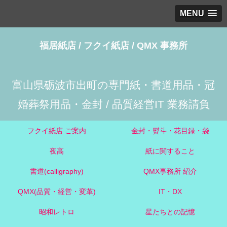
MENU
福居紙店 / フクイ紙店 / QMX 事務所
富山県砺波市出町の専門紙・書道用品・冠
婚葬祭用品・金封 / 品質経営IT 業務請負
フクイ紙店 ご案内
金封・熨斗・花目録・袋
夜高
紙に関すること
書道(calligraphy)
QMX事務所 紹介
QMX(品質・経営・変革)
IT・DX
昭和レトロ
星たちとの記憶