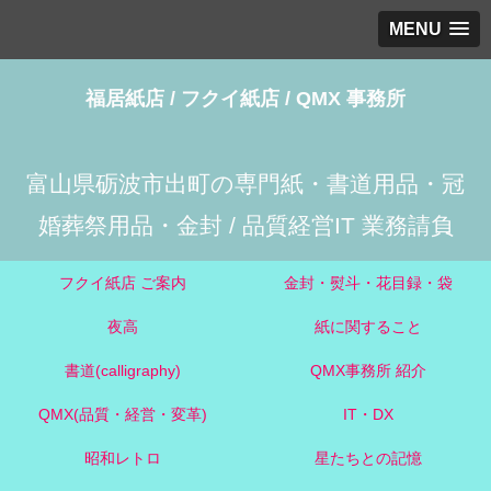
MENU
福居紙店 / フクイ紙店 / QMX 事務所
富山県砺波市出町の専門紙・書道用品・冠
婚葬祭用品・金封 / 品質経営IT 業務請負
フクイ紙店 ご案内
金封・熨斗・花目録・袋
夜高
紙に関すること
書道(calligraphy)
QMX事務所 紹介
QMX(品質・経営・変革)
IT・DX
昭和レトロ
星たちとの記憶