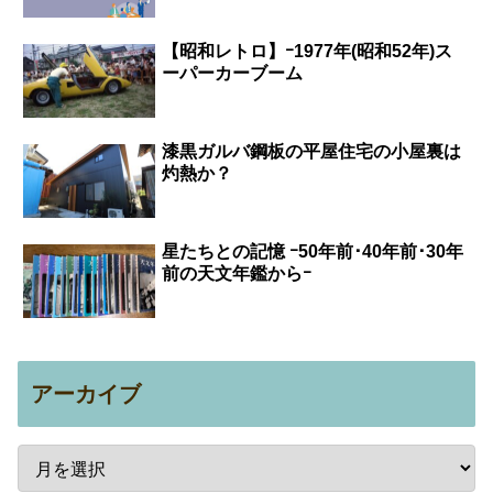
【昭和レトロ】ｰ1977年(昭和52年)ス
ーパーカーブーム
漆黒ガルバ鋼板の平屋住宅の小屋裏は
灼熱か？
星たちとの記憶 ｰ50年前･40年前･30年
前の天文年鑑からｰ
アーカイブ