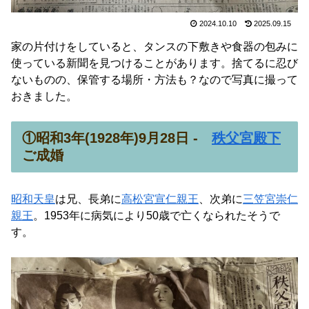
2024.10.10
2025.09.15
家の片付けをしていると、タンスの下敷きや食器の包みに
使っている新聞を見つけることがあります。捨てるに忍び
ないものの、保管する場所・方法も？なので写真に撮って
おきました。
①昭和3年(1928年)9月28日 -
秩父宮殿下
ご成婚
昭和天皇
は兄、長弟に
高松宮宣仁親王
、次弟に
三笠宮崇仁
親王
。1953年に病気により50歳で亡くなられたそうで
す。