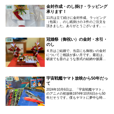
金封作成・のし掛け・ラッピング
全般
承ります！
11月は立て続けに金封作成、ラッピング
（包装）、のし紙掛けの３件のご注文を
頂きました。ありがとうございます。①
目録金封 奉書紙に書かれた目録を包む
特大サイズの金封です。市販にはなく、
檀紙を折って作ります。一般の慶事では
冠婚祭（御祝い）の金封・水引・
全般
蝶結び、結納・結婚では...
のし
６月はご結婚で、当店にも御祝いの金封
についてご相談が多い月です。最近は、
砺波でも昔のような形式の結納や披露宴
は少ないようですが、それでも、「結」
としての形を大事にするご両親もいらっ
しゃいます。次の写真は当店が2021年に
お世話したときの結納...
宇宙戦艦ヤマト放映から50年だっ
全般
て
2024年10月6日は、「宇宙戦艦ヤマト」
のアニメの初放映1974年10月6日から50
年だそうです。僕もヤマトに夢中な時期
があり、今もヤマトグッズが家に少し残
ってます。上左から小説・3Dイラスト・
原作漫画、下段はLPレコードの数々。ア
ニメの...