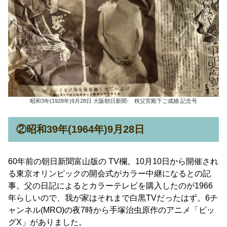
昭和3年(1928年)9月28日 大阪朝日新聞- 秩父宮殿下ご成婚 記念号
②昭和39年(1964年)9月28日
60年前の朝日新聞富山版の TV欄。10月10日から開催され
る東京オリンピックの開会式がカラー中継になるとの記
事。父の日記によるとカラーテレビを購入したのが1966
年らしいので、我が家はそれまで白黒TVだったはず。6チ
ャンネル(MRO)の夜7時から手塚治虫原作のアニメ「ビッ
グX」がありました。