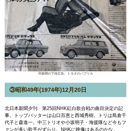
同新聞の下段広告。トヨタのパブリカ
③昭和49年(1974年)12月20日
北日本新聞夕刊 第25回NHK紅白歌合戦の曲目決定の記
事。トップバッターは山口百恵と西城秀樹。トリは島倉千
代子と森進一。中三トリオや小坂明子・海援隊など今もフ
ァンが多い歌手がずらり。NHKに映像はあるのかな。