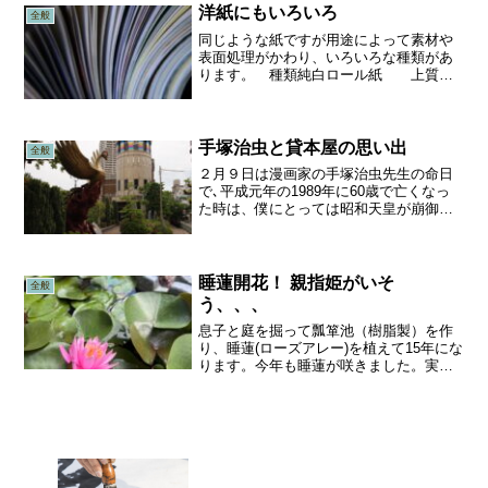
洋紙にもいろいろ
全般
同じような紙ですが用途によって素材や
表面処理がかわり、いろいろな種類があ
ります。 種類純白ロール紙 上質
紙 ケント紙 クラフト紙 ハトロン
紙 グラシン紙主な原料漂白パルプ木材
パルプ（薬品処理）高級パルプ（長繊維
が多い）針葉樹パルプ（未漂白...
手塚治虫と貸本屋の思い出
全般
２月９日は漫画家の手塚治虫先生の命日
で､平成元年の1989年に60歳で亡くなっ
た時は、僕にとっては昭和天皇が崩御さ
れた以上にショックな出来事でした。没
後36年になりますが、2025年の今も1月
にNHKでNHK特集「手塚治虫 創作の秘
密」（1...
睡蓮開花！ 親指姫がいそ
全般
う、、、
息子と庭を掘って瓢箪池（樹脂製）を作
り、睡蓮(ローズアレー)を植えて15年にな
ります。今年も睡蓮が咲きました。実は
昨年は、店舗の建築によって庭がなくな
り、瓢箪池は工事の邪魔にならないよう
に、裏に移転したのですが、北側だった
ためか、7月に一輪...