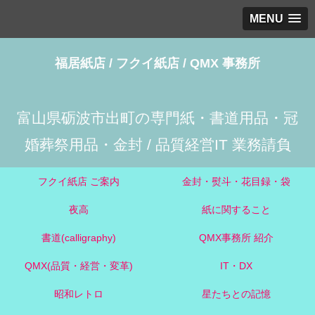
MENU
福居紙店 / フクイ紙店 / QMX 事務所
富山県砺波市出町の専門紙・書道用品・冠
婚葬祭用品・金封 / 品質経営IT 業務請負
フクイ紙店 ご案内
金封・熨斗・花目録・袋
夜高
紙に関すること
書道(calligraphy)
QMX事務所 紹介
QMX(品質・経営・変革)
IT・DX
昭和レトロ
星たちとの記憶