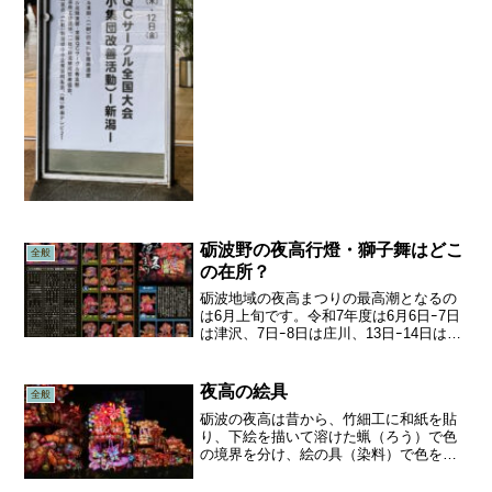
のお手伝いをさせていただきました。貴
重な現場の...
砺波野の夜高行燈・獅子舞はどこ
全般
の在所？
砺波地域の夜高まつりの最高潮となるの
は6月上旬です。令和7年度は6月6日ｰ7日
は津沢、7日ｰ8日は庄川、13日ｰ14日は砺
波ですが、実は、この3拠点以外でも、田
祭りとして大行灯や田楽行燈（トッペあ
んどん）を練りまわしたり、飾ったりす
夜高の絵具
全般
る在所が...
砺波の夜高は昔から、竹細工に和紙を貼
り、下絵を描いて溶けた蝋（ろう）で色
の境界を分け、絵の具（染料）で色をつ
けます。竹細工の中に光源を入れ、内か
らの光で絵を浮かび上がらせることで、