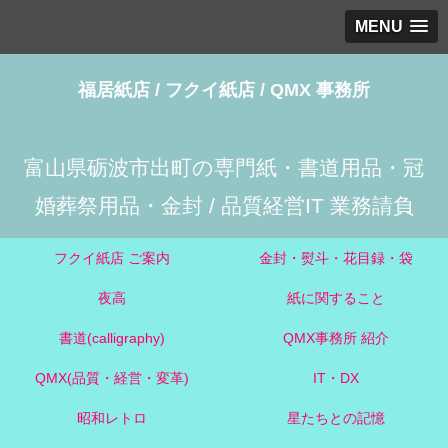
MENU
福居紙店 / フクイ紙店 / QMX 事務所
富山県砺波市出町の専門紙・書道用品・冠
婚葬祭用品・金封 / 品質経営IT 業務請負
フクイ紙店 ご案内
金封・熨斗・花目録・袋
夜高
紙に関すること
書道(calligraphy)
QMX事務所 紹介
QMX(品質・経営・変革)
IT・DX
昭和レトロ
星たちとの記憶