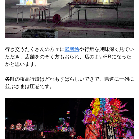
行き交うたくさんの方々に
武者絵
や行燈を興味深く見てい
ただき、店舗をのぞく方もおられ、店のよいPRになった
かと思います。
各町の夜高行燈はどれもすばらしいできで、県道に一列に
並ぶさまは圧巻です。