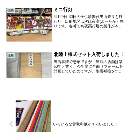
幻想的な行燈になるわけです。昭和40年
代初めのころ(1970...
ミニ行灯
全般
4月29日-30日の子供歌舞伎曳山祭りも終
わり、出町地区は次は夜高(よーたか）祭
りです。各町でも夜高行燈の製作が本格
的になり、貼紙・蝋（ろう）・紅（べ
ん・染料)・小筆の引き合いが多くなりま
した。また、児童会などで各戸で飾る田
楽行燈の作成・武...
北陸上棟式セット入荷しました！
全般
当店事情で恐縮ですが、当店の店舗は築
60年と古く、今年度に全面リフォームを
計画していたのですが、耐震補強をする
と新築と変わらないくらいの費用になる
ことがわかり、リフォームでなく新築す
ることにしました。敷地は現店舗の裏
で、現在と同じ規模では費...
いろいろな雲竜和紙がそろいました！